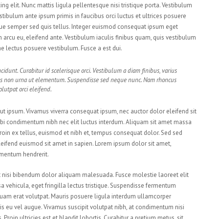
ng elit. Nunc mattis ligula pellentesque nisi tristique porta. Vestibulum
estibulum ante ipsum primis in faucibus orci luctus et ultrices posuere
sque semper sed quis tellus. Integer euismod consequat ipsum eget
arcu eu, eleifend ante. Vestibulum iaculis finibus quam, quis vestibulum
tae lectus posuere vestibulum. Fusce a est dui.
cidunt. Curabitur id scelerisque orci. Vestibulum a diam finibus, varius
s non urna ut elementum. Suspendisse sed neque nunc. Nam rhoncus
lutpat orci eleifend.
s ut ipsum. Vivamus viverra consequat ipsum, nec auctor dolor eleifend sit
orbi condimentum nibh nec elit luctus interdum. Aliquam sit amet massa
. Proin ex tellus, euismod et nibh et, tempus consequat dolor. Sed sed
eifend euismod sit amet in sapien. Lorem ipsum dolor sit amet,
ementum hendrerit.
ut nisi bibendum dolor aliquam malesuada. Fusce molestie laoreet elit
vehicula, eget fringilla lectus tristique. Suspendisse fermentum
 Aliquam erat volutpat. Mauris posuere ligula interdum ullamcorper
is eu vel augue. Vivamus suscipit volutpat nibh, at condimentum nisi
roin ultricies est et blandit lobortis. Curabitur a pretium metus, sit