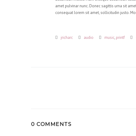
amet pulvinar nunc. Donec sagittis urna sit amet
consequat lorem sit amet, sollicitudin justo. Mo
jricharc
audio
music
,
printf
Post
navigation
0 COMMENTS