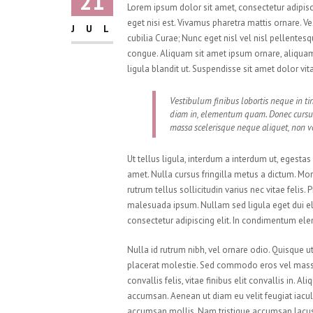
21
Lorem ipsum dolor sit amet, consectetur adipisci
eget nisi est. Vivamus pharetra mattis ornare. V
JUL
cubilia Curae; Nunc eget nisl vel nisl pellente
congue. Aliquam sit amet ipsum ornare, aliquam 
ligula blandit ut. Suspendisse sit amet dolor vi
Vestibulum finibus lobortis neque in tin
diam in, elementum quam. Donec cursu
massa scelerisque neque aliquet, non vo
Ut tellus ligula, interdum a interdum ut, egesta
amet. Nulla cursus fringilla metus a dictum. M
rutrum tellus sollicitudin varius nec vitae felis
malesuada ipsum. Nullam sed ligula eget dui el
consectetur adipiscing elit. In condimentum el
Nulla id rutrum nibh, vel ornare odio. Quisque 
placerat molestie. Sed commodo eros vel massa 
convallis felis, vitae finibus elit convallis in.
accumsan. Aenean ut diam eu velit feugiat iacul
accumsan mollis. Nam tristique accumsan lacus. P