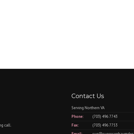
Contact Us
Serving Northern VA
Phone:
(703) 496 7743
g call.
Fax:
(703) 496 7753
Email:
sue@suerosenbaumdes